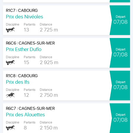
R1C7
CABOURG
|
Prix des Nivéoles
Départ
07/08
Discipline
Partants
Distance
13
2 725 m
R6C6
CAGNES-SUR-MER
|
Prix Esther Duflo
Départ
07/08
Discipline
Partants
Distance
15
2 925 m
R1C8
CABOURG
|
Prix des Ifs
Départ
07/08
Discipline
Partants
Distance
12
2 750 m
R6C7
CAGNES-SUR-MER
|
Prix des Alouettes
Départ
07/08
Discipline
Partants
Distance
8
2 150 m