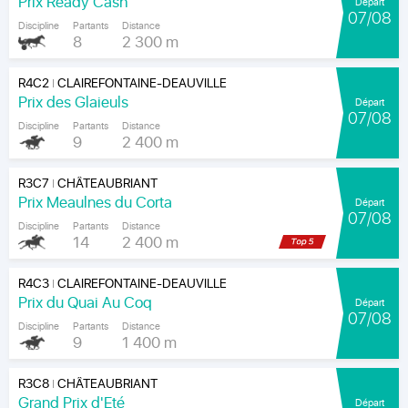
Prix Ready Cash
Départ
07/08
Discipline
Partants
Distance
8
2 300 m
R4C2
CLAIREFONTAINE-DEAUVILLE
|
Prix des Glaieuls
Départ
07/08
Discipline
Partants
Distance
9
2 400 m
R3C7
CHÂTEAUBRIANT
|
Prix Meaulnes du Corta
Départ
07/08
Discipline
Partants
Distance
14
2 400 m
R4C3
CLAIREFONTAINE-DEAUVILLE
|
Prix du Quai Au Coq
Départ
07/08
Discipline
Partants
Distance
9
1 400 m
R3C8
CHÂTEAUBRIANT
|
Grand Prix d'Eté
Départ