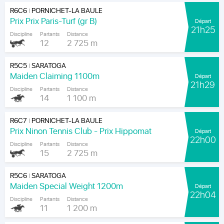
R6C6
PORNICHET-LA BAULE
|
Prix Prix Paris-Turf (gr B)
Départ
21h25
Discipline
Partants
Distance
12
2 725 m
R5C5
SARATOGA
|
Maiden Claiming 1100m
Départ
21h29
Discipline
Partants
Distance
14
1 100 m
R6C7
PORNICHET-LA BAULE
|
Prix Ninon Tennis Club - Prix Hippomat
Départ
22h00
Discipline
Partants
Distance
15
2 725 m
R5C6
SARATOGA
|
Maiden Special Weight 1200m
Départ
22h04
Discipline
Partants
Distance
11
1 200 m