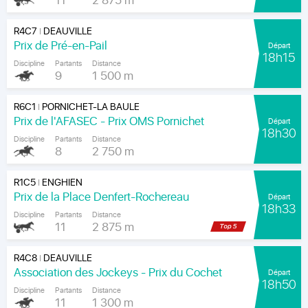
11
2 875 m
R4C7
DEAUVILLE
|
Prix de Pré-en-Pail
Départ
18h15
Discipline
Partants
Distance
9
1 500 m
R6C1
PORNICHET-LA BAULE
|
Prix de l'AFASEC - Prix OMS Pornichet
Départ
18h30
Discipline
Partants
Distance
8
2 750 m
R1C5
ENGHIEN
|
Prix de la Place Denfert-Rochereau
Départ
18h33
Discipline
Partants
Distance
11
2 875 m
R4C8
DEAUVILLE
|
Association des Jockeys - Prix du Cochet
Départ
18h50
Discipline
Partants
Distance
11
1 300 m