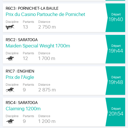
R6C3
PORNICHET-LA BAULE
|
Prix du Casino Partouche de Pornichet
Départ
19h40
Discipline
Partants
Distance
13
2 750 m
R5C2
SARATOGA
|
Maiden Special Weight 1700m
Départ
19h44
Discipline
Partants
Distance
12
1 700 m
R1C7
ENGHIEN
|
Prix de l'Aigle
Départ
19h48
Discipline
Partants
Distance
9
2 875 m
R5C4
SARATOGA
|
Claiming 1200m
Départ
20h54
Discipline
Partants
Distance
9
1 200 m