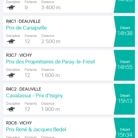
Discipline
Partants
Distance
9
3 400 m
R4C1
DEAUVILLE
|
Prix de Canapville
Départ
14h38
Discipline
Partants
Distance
12
2 500 m
R3C7
VICHY
|
Prix des Propriétaires de Paray-le-Fresil
Départ
14h55
Discipline
Partants
Distance
12
1 600 m
R4C2
DEAUVILLE
|
Cavalassur - Prix d'Isigny
Départ
15h13
Discipline
Partants
Distance
12
1 900 m
R3C8
VICHY
|
Prix René & Jacques Bedel
Départ
15h34
Discipline
Partants
Distance