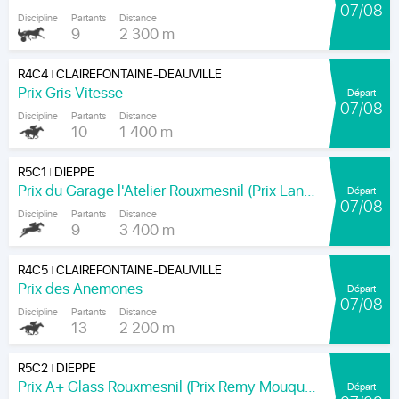
07/08
Discipline
Partants
Distance
9
2 300 m
R4C4
CLAIREFONTAINE-DEAUVILLE
|
Prix Gris Vitesse
Départ
07/08
Discipline
Partants
Distance
10
1 400 m
R5C1
DIEPPE
|
Prix du Garage l'Atelier Rouxmesnil (Prix Lands End)
Départ
07/08
Discipline
Partants
Distance
9
3 400 m
R4C5
CLAIREFONTAINE-DEAUVILLE
|
Prix des Anemones
Départ
07/08
Discipline
Partants
Distance
13
2 200 m
R5C2
DIEPPE
|
Prix A+ Glass Rouxmesnil (Prix Remy Mouquet)
Départ