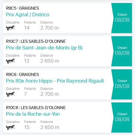
R9C5
GRAIGNES
|
Prix Agrial / Districo
Départ
08/08
Discipline
Partants
Distance
14
2 700 m
R10C7
LES SABLES-D'OLONNE
|
Prix de Saint-Jean-de-Monts (gr B)
Départ
08/08
Discipline
Partants
Distance
12
2 650 m
R9C6
GRAIGNES
|
Prix 80e Anniv Hippo - Prix Raymond Rigault
Départ
08/08
Discipline
Partants
Distance
7
2 700 m
R10C8
LES SABLES-D'OLONNE
|
Prix de la Roche-sur-Yon
Départ
08/08
Discipline
Partants
Distance
15
2 650 m