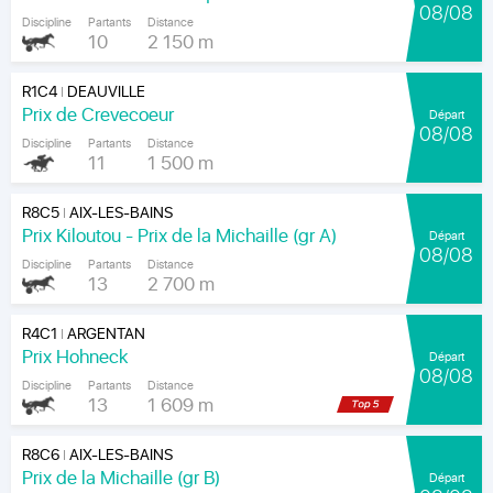
08/08
Discipline
Partants
Distance
10
2 150 m
R1C4
DEAUVILLE
|
Prix de Crevecoeur
Départ
08/08
Discipline
Partants
Distance
11
1 500 m
R8C5
AIX-LES-BAINS
|
Prix Kiloutou - Prix de la Michaille (gr A)
Départ
08/08
Discipline
Partants
Distance
13
2 700 m
R4C1
ARGENTAN
|
Prix Hohneck
Départ
08/08
Discipline
Partants
Distance
13
1 609 m
R8C6
AIX-LES-BAINS
|
Prix de la Michaille (gr B)
Départ