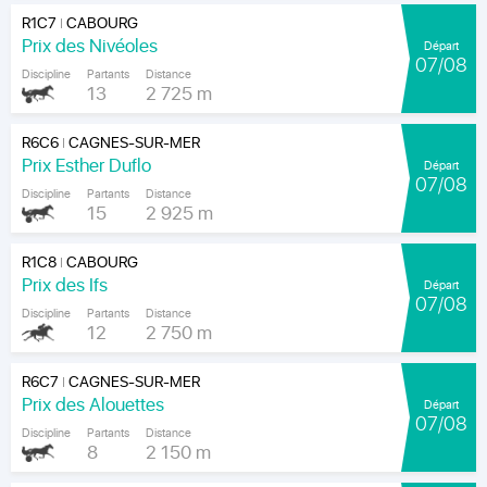
R1C7
CABOURG
|
Prix des Nivéoles
Départ
07/08
Discipline
Partants
Distance
13
2 725 m
R6C6
CAGNES-SUR-MER
|
Prix Esther Duflo
Départ
07/08
Discipline
Partants
Distance
15
2 925 m
R1C8
CABOURG
|
Prix des Ifs
Départ
07/08
Discipline
Partants
Distance
12
2 750 m
R6C7
CAGNES-SUR-MER
|
Prix des Alouettes
Départ
07/08
Discipline
Partants
Distance
8
2 150 m