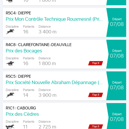
16
1 800 m
R5C4
DIEPPE
|
Prix Mon Contrôle Technique Rouxmesnil (Prix Jean de la Rochefoucauld)
Départ
07/08
Discipline
Partants
Distance
16
3 400 m
R4C8
CLAIREFONTAINE-DEAUVILLE
|
Prix des Bocages
Départ
07/08
Discipline
Partants
Distance
16
1 800 m
R5C5
DIEPPE
|
Prix Société Nouvelle Abraham Dépannage (Prix Arenice)
Départ
07/08
Discipline
Partants
Distance
14
3 900 m
R1C1
CABOURG
|
Prix des Cèdres
Départ
07/08
Discipline
Partants
Distance
11
2 725 m