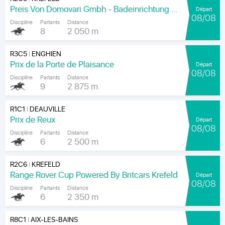
Preis Von Domovari Gmbh - Badeinrichtung Auf Mass
Départ
08/08
Discipline
Partants
Distance
8
2 050 m
R3C5
ENGHIEN
|
Prix de la Porte de Plaisance
Départ
08/08
Discipline
Partants
Distance
9
2 875 m
R1C1
DEAUVILLE
|
Prix de Reux
Départ
08/08
Discipline
Partants
Distance
6
2 500 m
R2C6
KREFELD
|
Range Rover Cup Powered By Britcars Krefeld
Départ
08/08
Discipline
Partants
Distance
6
2 350 m
R8C1
AIX-LES-BAINS
|