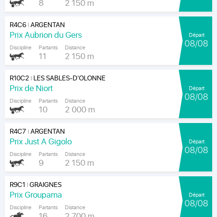
8
2 150 m
R4C6
ARGENTAN
|
Prix Aubrion du Gers
Départ
08/08
Discipline
Partants
Distance
11
2 150 m
R10C2
LES SABLES-D'OLONNE
|
Prix de Niort
Départ
08/08
Discipline
Partants
Distance
10
2 000 m
R4C7
ARGENTAN
|
Prix Just A Gigolo
Départ
08/08
Discipline
Partants
Distance
9
2 150 m
R9C1
GRAIGNES
|
Prix Groupama
Départ
08/08
Discipline
Partants
Distance
16
2 700 m