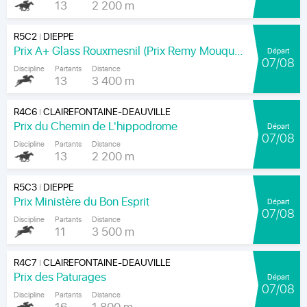
13
2 200 m
R5C2
DIEPPE
|
Prix A+ Glass Rouxmesnil (Prix Remy Mouquet)
Départ
07/08
Discipline
Partants
Distance
13
3 400 m
R4C6
CLAIREFONTAINE-DEAUVILLE
|
Prix du Chemin de L'hippodrome
Départ
07/08
Discipline
Partants
Distance
13
2 200 m
R5C3
DIEPPE
|
Prix Ministère du Bon Esprit
Départ
07/08
Discipline
Partants
Distance
11
3 500 m
R4C7
CLAIREFONTAINE-DEAUVILLE
|
Prix des Paturages
Départ
07/08
Discipline
Partants
Distance