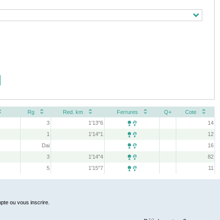
Rg
Red. km
Ferrures
Q+
Cote
3
1'13''6
14

1
1'14''1
12

Dai
16

3
1'14''4
82

5
1'15''7
11

pte ou vous inscrire.