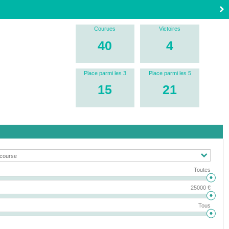
Courues
Victoires
40
4
Place parmi les 3
Place parmi les 5
15
21
Toutes
25000 €
Tous