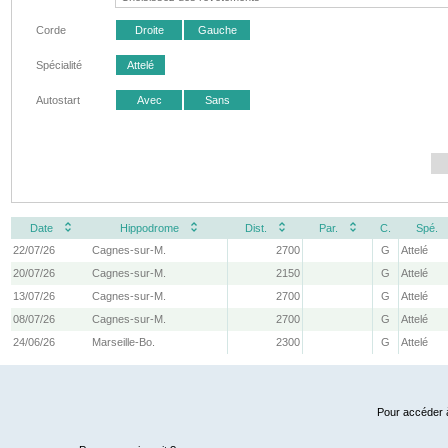
Corde
Droite
Gauche
Spécialité
Attelé
Autostart
Avec
Sans
Date
Hippodrome
Dist.
Par.
C.
Spé.
22/07/26
Cagnes-sur-M.
2700
G
Attelé
20/07/26
Cagnes-sur-M.
2150
G
Attelé
13/07/26
Cagnes-sur-M.
2700
G
Attelé
08/07/26
Cagnes-sur-M.
2700
G
Attelé
24/06/26
Marseille-Bo.
2300
G
Attelé
Pour accéder à