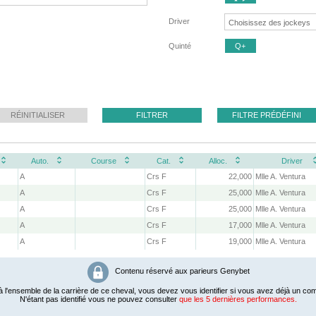
Driver
Quinté
Q+
RÉINITIALISER
FILTRER
FILTRE PRÉDÉFINI
Auto.
Course
Cat.
Alloc.
Driver
A
Crs F
22,000
Mlle A. Ventura
A
Crs F
25,000
Mlle A. Ventura
A
Crs F
25,000
Mlle A. Ventura
A
Crs F
17,000
Mlle A. Ventura
A
Crs F
19,000
Mlle A. Ventura
Contenu réservé aux parieurs Genybet
 l'ensemble de la carrière de ce cheval, vous devez vous identifier si vous avez déjà un com
N'étant pas identifié vous ne pouvez consulter
que les 5 dernières performances.