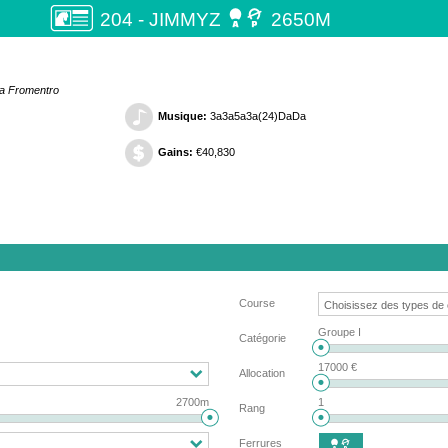

204 - JIMMYZ
2650M
ha Fromentro
Musique:
3a3a5a3a(24)DaDa
Gains:
€40,830
Course
Groupe I
Catégorie
17000 €
Allocation
2700m
1
Rang
Ferrures
