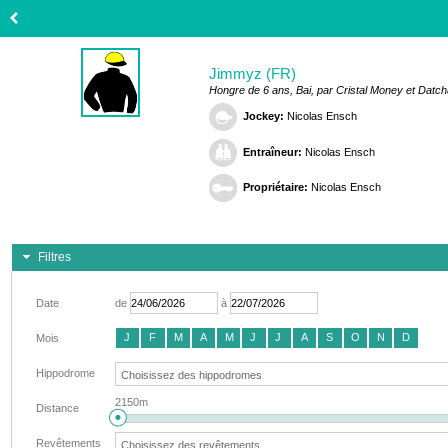
Jimmyz (FR)
Hongre de 6 ans, Bai, par Cristal Money et Datc
Jockey:
Nicolas Ensch
Entraîneur:
Nicolas Ensch
Propriétaire:
Nicolas Ensch
Filtres
Date
de
à
J
F
M
A
M
J
J
A
S
O
N
D
Mois
Hippodrome
2150m
Distance
Revêtements