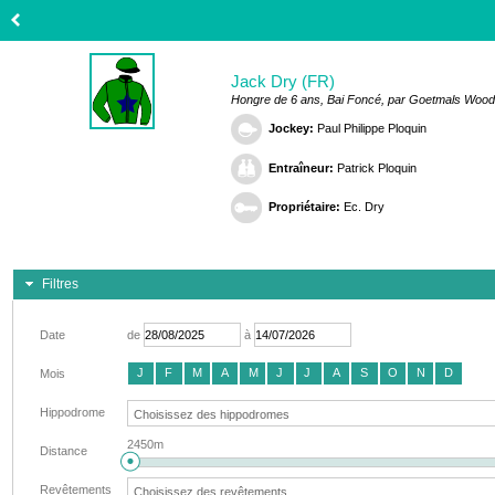
Jack Dry (FR)
Hongre de 6 ans, Bai Foncé, par Goetmals Wood
Jockey:
Paul Philippe Ploquin
Entraîneur:
Patrick Ploquin
Propriétaire:
Ec. Dry
Filtres
Date
de
à
J
F
M
A
M
J
J
A
S
O
N
D
Mois
Hippodrome
2450m
Distance
Revêtements