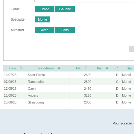
Corde
Droite
Gauche
Spécialité
Monté
Autostart
Avec
Sans
Date
Hippodrome
Dist.
Par.
C.
Spé.
14/07/26
Saint-Pierre.
2600
D
Monté
07/06/26
Rambouillet
2800
G
Monté
27/05/26
Caen
2450
D
Monté
12/05/26
Angers
3125
D
Monté
28/08/25
Strasbourg
2800
D
Monté
Pour accéder à