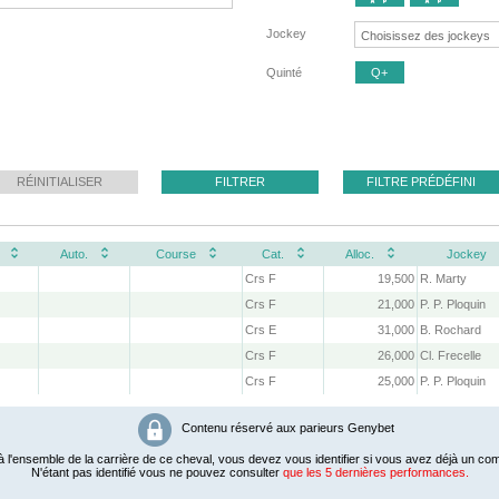
Jockey
Quinté
Q+
RÉINITIALISER
FILTRER
FILTRE PRÉDÉFINI
Auto.
Course
Cat.
Alloc.
Jockey
Crs F
19,500
R. Marty
Crs F
21,000
P. P. Ploquin
Crs E
31,000
B. Rochard
Crs F
26,000
Cl. Frecelle
Crs F
25,000
P. P. Ploquin
Contenu réservé aux parieurs Genybet
 l'ensemble de la carrière de ce cheval, vous devez vous identifier si vous avez déjà un com
N'étant pas identifié vous ne pouvez consulter
que les 5 dernières performances.