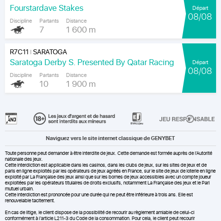
Fourstardave Stakes
Départ
08/08
Discipline
Partants
Distance
7
1 600 m
R7C11
SARATOGA
|
Saratoga Derby S. Presented By Qatar Racing
Départ
08/08
Discipline
Partants
Distance
10
1 900 m
Naviguez vers le site internet classique de GENYBET
Toute personne peut demander à être interdite de jeux. Cette demande est formée auprès de l'Autorité
nationale des jeux.
Cette interdiction est applicable dans les casinos, dans les clubs de jeux, sur les sites de jeux et de
paris en ligne exploités par les opérateurs de jeux agréés en France, sur le site de jeux de loterie en ligne
exploité par La Française des jeux ainsi que sur les bornes de jeux accessibles avec un compte joueur
exploitées par les opérateurs titulaires de droits exclusifs, notamment La Française des jeux et le Pari
mutuel urbain.
Cette interdiction est prononcée pour une durée qui ne peut être inférieure à trois ans. Elle est
renouvelable tacitement.
En cas de litige, le client dispose de la possibilité de recourir au règlement amiable de celui-ci
conformément à l’article L211-3 du Code de la consommation. Pour cela, le client peut recourir