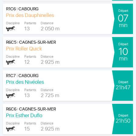
R1C6
CABOURG
|
Départ
Prix des Dauphinelles
07
Discipline
Partants
Distance
min
13
2 050 m
R6C5
CAGNES-SUR-MER
|
Départ
Prix Roller Quick
10
Discipline
Partants
Distance
min
12
2 925 m
R1C7
CABOURG
|
Prix des Nivéoles
Départ
21h47
Discipline
Partants
Distance
13
2 725 m
R6C6
CAGNES-SUR-MER
|
Prix Esther Duflo
Départ
21h50
Discipline
Partants
Distance
15
2 925 m