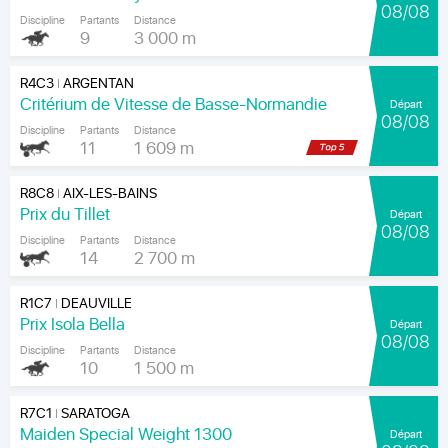
08/08
Discipline
Partants
Distance
9
3 000 m
R4C3
ARGENTAN
|
Critérium de Vitesse de Basse-Normandie
Départ
08/08
Discipline
Partants
Distance
11
1 609 m
R8C8
AIX-LES-BAINS
|
Prix du Tillet
Départ
08/08
Discipline
Partants
Distance
14
2 700 m
R1C7
DEAUVILLE
|
Prix Isola Bella
Départ
08/08
Discipline
Partants
Distance
10
1 500 m
R7C1
SARATOGA
|
Maiden Special Weight 1300
Départ